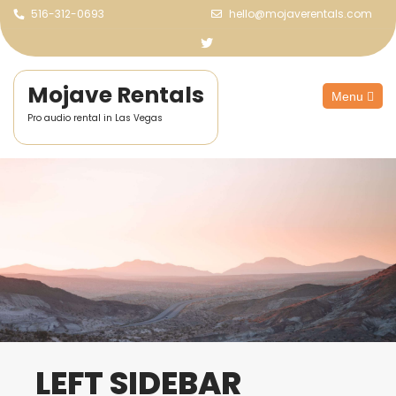
516-312-0693
hello@mojaverentals.com
Mojave Rentals
Menu
Open
Pro audio rental in Las Vegas
the
main
menu
LEFT SIDEBAR